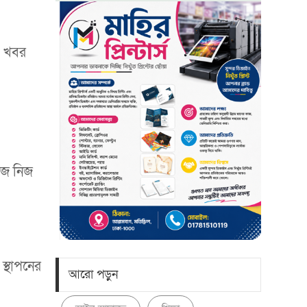
। খবর
িজ নিজ
স্থাপনের
আরো পড়ুন