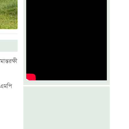
জুলাইয়ের কৃতিত্ব পকেটস্থের চেষ্টা করছে
একটি গোষ্ঠী
মশা ঠেকাতে যুক্তরাষ্ট্রে অভিনব উদ্যোগ
বসুন্ধরায় তরুণ ফাইটারদের মেলা
ান্তরক্ষী
িএএমপি