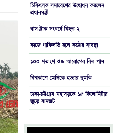
চিকিৎসক সমাবেশের উদ্বোধন করলেন
প্রধানমন্ত্রী
বাস-ট্রাক সংঘর্ষে নিহত ২
কাজে গাফিলতি হলে কঠোর ব্যবস্থা
১০০ শতাংশ শুল্ক আরোপের বিল পাস
বিশ্বকাপে মেসিকে হত্যার হুমকি
ঢাকা-চট্টগ্রাম মহাসড়কে ১৫ কিলোমিটার
‍জুড়ে যানজট
চড়া দামেই বিক্রি হচ্ছে মুরগি