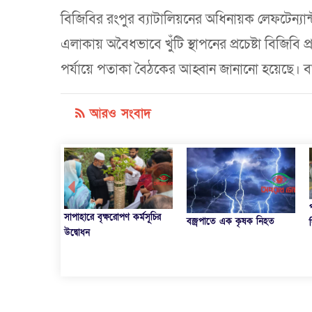
বিজিবির রংপুর ব্যাটালিয়নের অধিনায়ক লেফটেন্যান্
এলাকায় অবৈধভাবে খুঁটি স্থাপনের প্রচেষ্টা বিজিবি প
পর্যায়ে পতাকা বৈঠকের আহ্বান জানানো হয়েছে। বর্ত
আরও সংবাদ
পত্নীতলায় দুদকের অর্থায়নে
পণ কর্মসূচির
বজ্রপাতে এক কৃষক নিহত
শিক্ষা উপকরণ বিতরণ