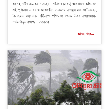
বজ্রসহ বৃষ্টির সম্ভাবনা রয়েছে। শনিবার (২ মে) আবহাওয়া অধিদপ্তর
এই পূর্বাভাস দেয়। আবহাওয়াবিদ একেএম নাজমুল হক জানিয়েছেন,
বিরাজমান লঘুচাপের বর্ধিতাংশ পশ্চিমবঙ্গ থেকে উত্তর বঙ্গোপসাগর
পর্যন্ত বিস্তৃত রয়েছে। রোববার
আরো খবর...