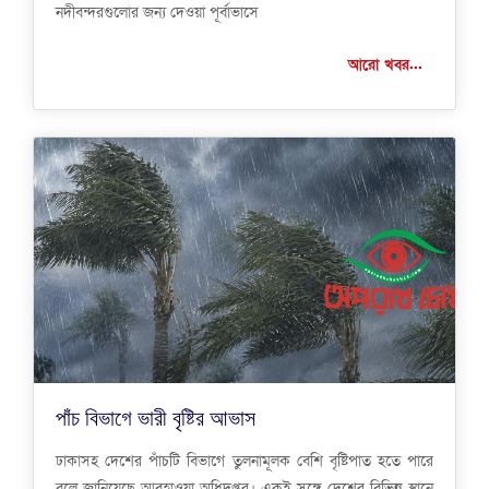
নদীবন্দরগুলোর জন্য দেওয়া পূর্বাভাসে
আরো খবর...
পাঁচ বিভাগে ভারী বৃষ্টির আভাস
ঢাকাসহ দেশের পাঁচটি বিভাগে তুলনামূলক বেশি বৃষ্টিপাত হতে পারে
বলে জানিয়েছে আবহাওয়া অধিদপ্তর। একই সঙ্গে দেশের বিভিন্ন স্থানে