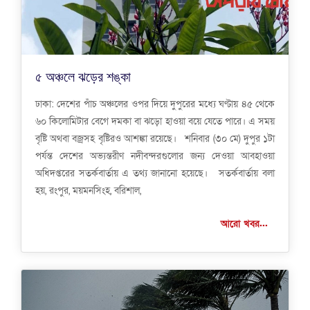
৫ অঞ্চলে ঝড়ের শঙ্কা
ঢাকা: দেশের পাঁচ অঞ্চলের ওপর দিয়ে দুপুরের মধ্যে ঘণ্টায় ৪৫ থেকে
৬০ কিলোমিটার বেগে দমকা বা ঝড়ো হাওয়া বয়ে যেতে পারে। এ সময়
বৃষ্টি অথবা বজ্রসহ বৃষ্টিরও আশঙ্কা রয়েছে। শনিবার (৩০ মে) দুপুর ১টা
পর্যন্ত দেশের অভ্যন্তরীণ নদীবন্দরগুলোর জন্য দেওয়া আবহাওয়া
অধিদপ্তরের সতর্কবার্তায় এ তথ্য জানানো হয়েছে। সতর্কবার্তায় বলা
হয়, রংপুর, ময়মনসিংহ, বরিশাল,
আরো খবর...