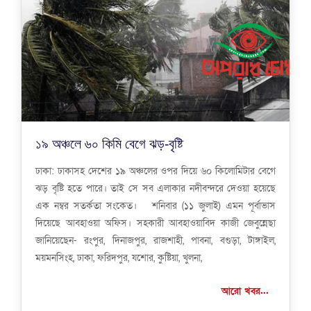
১৯ অঞ্চলে ৬০ কিমি বেগে ঝড়-বৃষ্টি
ঢাকা: ঢাকাসহ দেশের ১৯ অঞ্চলের ওপর দিয়ে ৬০ কিলোমিটার বেগে
ঝড় বৃষ্টি হতে পারে। তাই সে সব এলাকার নদীবন্দরে দেওয়া হয়েছে
এক নম্বর সতর্কতা সংকেত। শনিবার (১১ জুলাই) এমন পূর্বাভাস
দিয়েছে আবহাওয়া অফিস। সহকারী আবহাওয়াবিদ কাজী জেবুন্নেছা
জানিয়েছেন- রংপুর, দিনাজপুর, রাজশাহী, পাবনা, বগুড়া, টাঙ্গাইল,
ময়মনসিংহ, ঢাকা, ফরিদপুর, যশোর, কুষ্টিয়া, খুলনা,
আরো খবর...