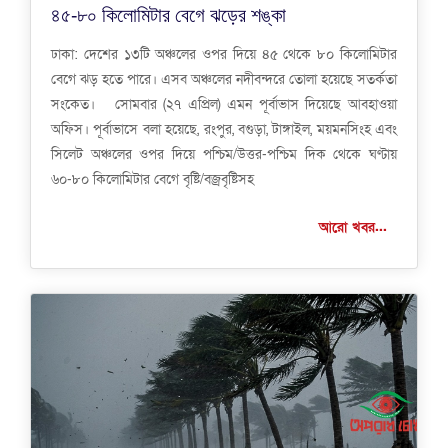
৪৫-৮০ কিলোমিটার বেগে ঝড়ের শঙ্কা
ঢাকা: দেশের ১৩টি অঞ্চলের ওপর দিয়ে ৪৫ থেকে ৮০ কিলোমিটার
বেগে ঝড় হতে পারে। এসব অঞ্চলের নদীবন্দরে তোলা হয়েছে সতর্কতা
সংকেত। সোমবার (২৭ এপ্রিল) এমন পূর্বাভাস দিয়েছে আবহাওয়া
অফিস। পূর্বাভাসে বলা হয়েছে, রংপুর, বগুড়া, টাঙ্গাইল, ময়মনসিংহ এবং
সিলেট অঞ্চলের ওপর দিয়ে পশ্চিম/উত্তর-পশ্চিম দিক থেকে ঘণ্টায়
৬০-৮০ কিলোমিটার বেগে বৃষ্টি/বজ্রবৃষ্টিসহ
আরো খবর...