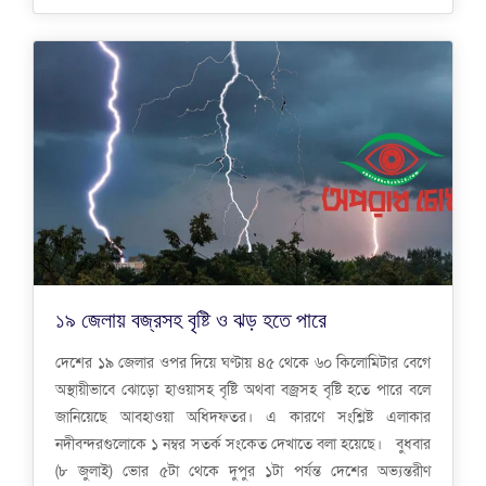
১৯ জেলায় বজ্রসহ বৃষ্টি ও ঝড় হতে পারে
দেশের ১৯ জেলার ওপর দিয়ে ঘণ্টায় ৪৫ থেকে ৬০ কিলোমিটার বেগে
অস্থায়ীভাবে ঝোড়ো হাওয়াসহ বৃষ্টি অথবা বজ্রসহ বৃষ্টি হতে পারে বলে
জানিয়েছে আবহাওয়া অধিদফতর। এ কারণে সংশ্লিষ্ট এলাকার
নদীবন্দরগুলোকে ১ নম্বর সতর্ক সংকেত দেখাতে বলা হয়েছে। বুধবার
(৮ জুলাই) ভোর ৫টা থেকে দুপুর ১টা পর্যন্ত দেশের অভ্যন্তরীণ