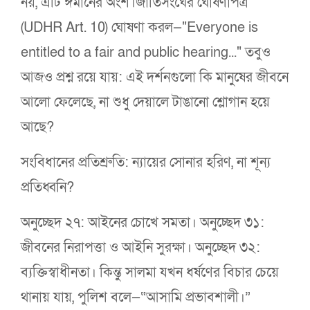
নয়, এটি ঈমানের অংশ।জাতিসংঘের ঘোষণাপত্র
(UDHR Art. 10) ঘোষণা করল—"Everyone is
entitled to a fair and public hearing..." তবুও
আজও প্রশ্ন রয়ে যায়: এই দর্শনগুলো কি মানুষের জীবনে
আলো ফেলেছে, না শুধু দেয়ালে টাঙানো শ্লোগান হয়ে
আছে?
সংবিধানের প্রতিশ্রুতি: ন্যায়ের সোনার হরিণ, না শূন্য
প্রতিধ্বনি?
অনুচ্ছেদ ২৭: আইনের চোখে সমতা। অনুচ্ছেদ ৩১:
জীবনের নিরাপত্তা ও আইনি সুরক্ষা। অনুচ্ছেদ ৩২:
ব্যক্তিস্বাধীনতা। কিন্তু সালমা যখন ধর্ষণের বিচার চেয়ে
থানায় যায়, পুলিশ বলে—“আসামি প্রভাবশালী।”