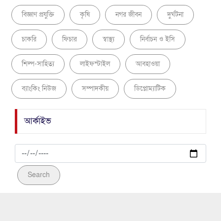
বিজ্ঞাণ প্রযুক্তি
কৃষি
নগর জীবন
দুর্ঘটনা
চাকরি
ফিচার
স্বাস্থ্য
নির্বাচন ও ইসি
শিল্প-সাহিত্য
লাইফস্টাইল
আবহাওয়া
ব্যাংকিং নিউজ
সম্পাদকীয়
ডিপ্লোম্যাটিক
আর্কাইভ
Search