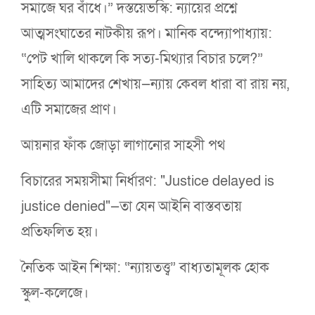
সমাজে ঘর বাঁধে।” দস্তয়েভস্কি: ন্যায়ের প্রশ্নে
আত্মসংঘাতের নাটকীয় রূপ। মানিক বন্দ্যোপাধ্যায়:
“পেট খালি থাকলে কি সত্য-মিথ্যার বিচার চলে?”
সাহিত্য আমাদের শেখায়—ন্যায় কেবল ধারা বা রায় নয়,
এটি সমাজের প্রাণ।
আয়নার ফাঁক জোড়া লাগানোর সাহসী পথ
বিচারের সময়সীমা নির্ধারণ: "Justice delayed is
justice denied"—তা যেন আইনি বাস্তবতায়
প্রতিফলিত হয়।
নৈতিক আইন শিক্ষা: “ন্যায়তত্ত্ব” বাধ্যতামূলক হোক
স্কুল-কলেজে।