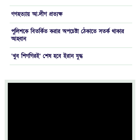
গণহত্যায় আ.লীগ প্রত্যক্ষ
পুলিশকে বিতর্কিত করার অপচেষ্টা ঠেকাতে সতর্ক থাকার
আহ্বান
‘খুব শিগগিরই’ শেষ হবে ইরান যুদ্ধ
মেটাকে ৫৬৭ মিলিয়ন ডলার ক্ষতিপূরণ দিতে আদালতের
নির্দেশ
ট্রেনে কাটা পড়ে পাওয়ার টিলারচালক নিহত
অপরাধী যত শক্তিশালী হোক, বিচার হবেই
জেরুজালেম ইস্যুতে মুসলিম পররাষ্ট্রমন্ত্রীদের বৈঠক