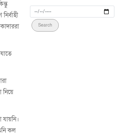
ন্তু
নির্বাহী
Search
িকাদাররা
 যাতে
ারা
া নিয়ে
া যায়নি।
তিনি কল