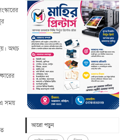
স্কারের
ুর
 হয়। অথচ
্কারের
 এ সময়
আরো পড়ুন
গত