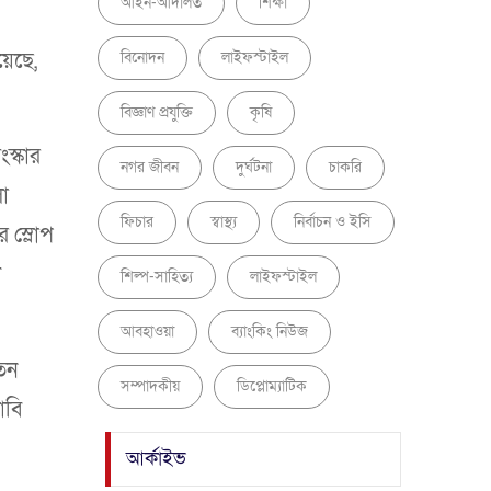
আইন-আদালত
শিক্ষা
য়েছে,
বিনোদন
লাইফস্টাইল
বিজ্ঞাণ প্রযুক্তি
কৃষি
স্কার
নগর জীবন
দুর্ঘটনা
চাকরি
া
ফিচার
স্বাস্থ্য
নির্বাচন ও ইসি
 স্লোপ
ি
শিল্প-সাহিত্য
লাইফস্টাইল
আবহাওয়া
ব্যাংকিং নিউজ
তন
সম্পাদকীয়
ডিপ্লোম্যাটিক
াবি
আর্কাইভ