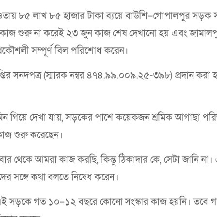
ওতায় ৮৫ লাখ ৮৫ হাজার টাকা ব্যয়ে বাউশি–গোপালপুর সড়ক সং
্তু কাজ শুরু না করেই ২৩ জুন কাজ শেষ দেখানো হয় এবং জামালপ
ী প্রকৌশলী সম্পূর্ণ বিল পরিশোধ করেন।
াপ্তির সনদপত্র (স্মারক নম্বর ৪৭৪.৯৯.০০৯.২৫-৩৯৮) প্রদান করা
ন গিয়ে দেখা যায়, সড়কের পাশে কয়েকজন শ্রমিক আগাছা পরিষ
কাজ শুরু করেছেন।
ার থেকে আমরা কাজ করছি, কিন্তু ঠিকাদার কে, সেটা জানি না।
কদের সঙ্গে কথা বলতে নিষেধ করেন।
েন, এই সড়কে গত ১০–১২ বছরে কোনো সংস্কার কাজ হয়নি। তবে 