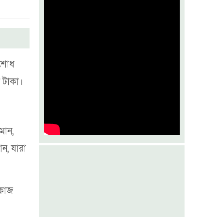
জুলাইয়ের কৃতিত্ব পকেটস্থের চেষ্টা করছে
একটি গোষ্ঠী
মশা ঠেকাতে যুক্তরাষ্ট্রে অভিনব উদ্যোগ
িশোধ
বসুন্ধরায় তরুণ ফাইটারদের মেলা
 টাকা।
মান,
ান, যারা
 কাজ