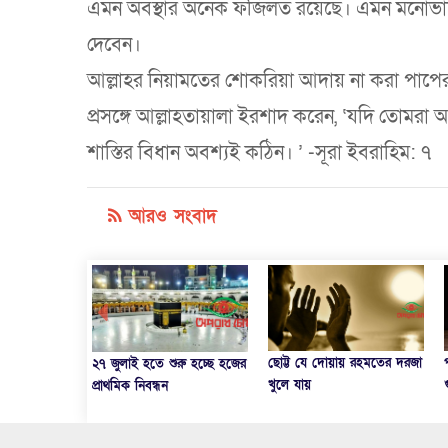
এমন অবস্থার অনেক ফজিলত রয়েছে। এমন মনোভাবের প
দেবেন।
আল্লাহর নিয়ামতের শোকরিয়া আদায় না করা পাপের
প্রসঙ্গে আল্লাহতায়ালা ইরশাদ করেন, ‘যদি তোমরা
শাস্তির বিধান অবশ্যই কঠিন। ’ -সূরা ইবরাহিম: ৭
আরও সংবাদ
ছোট্ট যে দোয়ায় রহমতের দরজা
পরিমাণ-ওজনে কম দেওয়া বড়
রু হচ্ছে হজের
খুলে যায়
গুনাহ