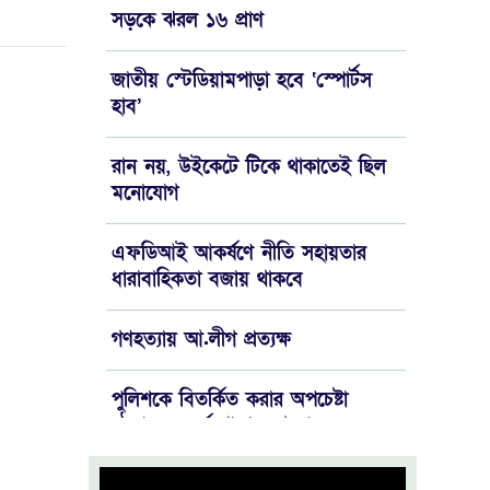
সড়কে ঝরল ১৬ প্রাণ
জাতীয় স্টেডিয়ামপাড়া হবে ‘স্পোর্টস
হাব’
রান নয়, উইকেটে টিকে থাকাতেই ছিল
মনোযোগ
এফডিআই আকর্ষণে নীতি সহায়তার
ধারাবাহিকতা বজায় থাকবে
গণহত্যায় আ.লীগ প্রত্যক্ষ
পুলিশকে বিতর্কিত করার অপচেষ্টা
ঠেকাতে সতর্ক থাকার আহ্বান
‘খুব শিগগিরই’ শেষ হবে ইরান যুদ্ধ