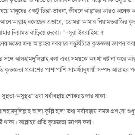
তের কৃতজ্ঞতা জানাতে গোটাজীবন সেজদায় পড়ে থাকি তবুও তা য
ে মানুষের একটু চিন্তা-ভাবনা, জীবনে আল্লাহর আরও অনেক অন
 কোরআনে আল্লাহ বলেছেন এভাবে, ‘তোমরা আমার নিয়ামতরাজির কৃত
মার নিয়ামত বাড়িয়ে দেবো। ’ -সূরা ইবরাহিম: ৭
েয়ামতের জন্য আল্লাহর দরবারে সন্তুষ্টচিত্তে কৃতজ্ঞতা জ্ঞাপন ক
ার সঙ্গে আলহামদুলিল্লাহ বলা এবং সময়কে অযথা নষ্ট না করে আল্
 কৃতজ্ঞতা প্রকাশের পাশাপাশি সামর্থ্যানুযায়ী সম্পদ আল্লাহর প
, সুস্থতা-অসুস্থতা তথা সর্বাবস্থায় শোকরগুজার থাকা।
মদুলিল্লাহ আলা কুল্লি হাল’ তথা সর্বাবস্থায় সমস্ত প্রশংসা শুধুম
্ট থাকা। আল্লাহর প্রতি কৃতজ্ঞতা জ্ঞাপন করা।