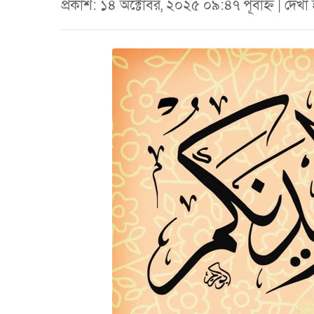
প্রকাশ: ১৪ অক্টোবর, ২০২৫ ০৯:৪৭ পূর্বাহ্ন | দেখ