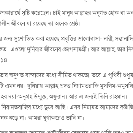
 উপকারার্থে সৃষ্টি করেছেন। চাই মানুষ আল্লাহর অনুগত হোক বা অব
কালীন জীবনে যা রয়েছে তা অনেক শ্রেষ্ঠ।
জন্য সুশোভিত করা হয়েছে প্রবৃত্তির ভালোবাসা- নারী, সন্তানাদি
ক্ষেত। এগুলো দুনিয়ার জীবনের ভোগসামগ্রী। আর আল্লাহ, তার ন
: ১৪
 তার অনুগত বান্দাদের মধ্যে সীমিত থাকতো, তবে এ পৃথিবী শুধুমা
ষয়টি এমন নয়। দুনিয়ায় আল্লাহ প্রদত্ত নিয়ামতরাজি মুসলিম-অমুসল
লাহর দয়া-অনুগ্রহ উন্মুক্ত, অফুরান। আর এ জন্যই তিনি রাহমান।
্লাহর নিয়ামতরাজির মধ্যে ডুবে আছি। এসব নিয়ামত আমাদের কষ্টার্
ক নড়ে না। আমরা ঘুণাক্ষরেও ভাবি না।