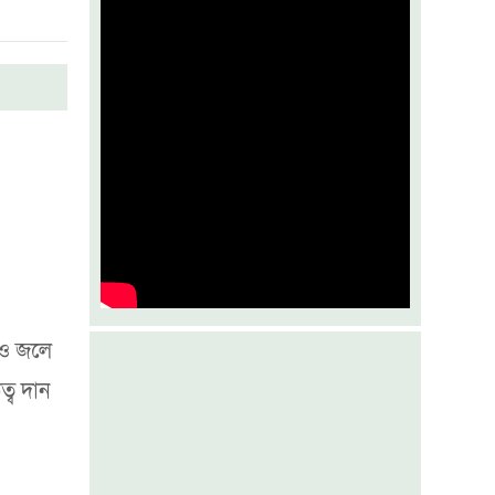
মেটাকে ৫৬৭ মিলিয়ন ডলার ক্ষতিপূরণ
দিতে আদালতের নির্দেশ
ট্রেনে কাটা পড়ে পাওয়ার টিলারচালক
নিহত
অপরাধী যত শক্তিশালী হোক, বিচার
হবেই
 ও জলে
্ব দান