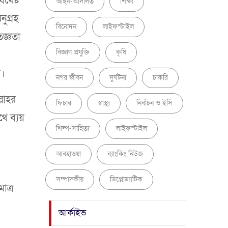
থেষ্ট
আইন-আদালত
শিক্ষা
ুগ্রহ
বিনোদন
লাইফস্টাইল
জ্ঞতা
বিজ্ঞাণ প্রযুক্তি
কৃষি
রা।
নগর জীবন
দুর্ঘটনা
চাকরি
লাহর
ফিচার
স্বাস্থ্য
নির্বাচন ও ইসি
থে ব্যয়
শিল্প-সাহিত্য
লাইফস্টাইল
আবহাওয়া
ব্যাংকিং নিউজ
সম্পাদকীয়
ডিপ্লোম্যাটিক
াত্র
আর্কাইভ