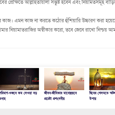
্রেক্ষিতে আল্লাহতায়ালা সন্তুষ্ট হবেন এবং নিয়ামতসমূহ বাড়ি
 কাজ। এমন কাজ না করতে কঠোর হুঁশিয়ারি উচ্চারণ করা হয়ে
 আমার নিয়ামাতরাজির অস্বীকার করো, তবে জেনে রাখো নিশ্চয় আ
সোম-বৃহস্পতিবার র
জীবন-জীবিকার মানোন্নয়নে
দ্বিনের খেদমতে অটল থাকার
ফজিলত
প্রচেষ্টা প্রশংসনীয়
উপায়