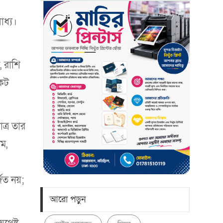
াধ্য।
, রাশি
িকট
ত্র তার
িম,
জিত নয়;
আরো পড়ুন