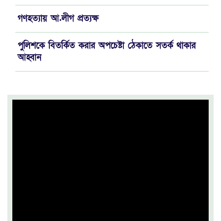
গণহত্যায় আ.লীগ প্রত্যক্ষ
পুলিশকে বিতর্কিত করার অপচেষ্টা ঠেকাতে সতর্ক থাকার
আহ্বান
‘খুব শিগগিরই’ শেষ হবে ইরান যুদ্ধ
মেটাকে ৫৬৭ মিলিয়ন ডলার ক্ষতিপূরণ দিতে আদালতের
নির্দেশ
ট্রেনে কাটা পড়ে পাওয়ার টিলারচালক নিহত
অপরাধী যত শক্তিশালী হোক, বিচার হবেই