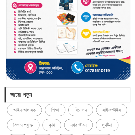
আরো পড়ুন
আইন-আদালত
শিক্ষা
বিনোদন
লাইফস্টাইল
বিজ্ঞাণ প্রযুক্তি
কৃষি
নগর জীবন
দুর্ঘটনা