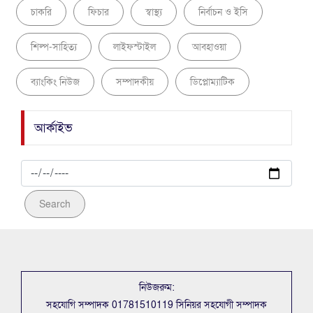
চাকরি
ফিচার
স্বাস্থ্য
নির্বাচন ও ইসি
শিল্প-সাহিত্য
লাইফস্টাইল
আবহাওয়া
ব্যাংকিং নিউজ
সম্পাদকীয়
ডিপ্লোম্যাটিক
আর্কাইভ
Search
নিউজরুম:
সহযোগি সম্পাদক 01781510119 সিনিয়র সহযোগী সম্পাদক