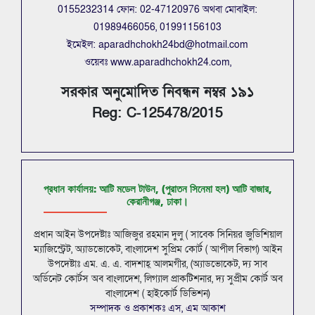
0155232314 ফোন: 02-47120976 অথবা মোবাইল:
01989466056, 01991156103
ইমেইল: aparadhchokh24bd@hotmail.com
ওয়েবঃ www.aparadhchokh24.com,
সরকার অনুমোদিত নিবন্ধন নম্বর ১৯১
Reg: C-125478/2015
প্রধান কার্যালয়: আটি মডেল টাউন, (পুরাতন সিনেমা হল) আটি বাজার,
কেরানীগঞ্জ, ঢাকা।
প্রধান আইন উপদেষ্টাঃ আজিজুর রহমান দুলু ( সাবেক সিনিয়র জুডিশিয়াল
ম্যাজিস্ট্রেট, অ্যাডভোকেট, বাংলাদেশ সুপ্রিম কোর্ট ( আপীল বিভাগ) আইন
উপদেষ্টাঃ এম. এ. এ. বাদশাহ্ আলমগীর, (অ্যাডভোকেট, দ্য সাব
অর্ডিনেট কোর্টস অব বাংলাদেশ, লিগ্যাল প্রাকটিশনার, দ্য সুপ্রীম কোর্ট অব
বাংলাদেশ ( হাইকোর্ট ডিভিশন)
সম্পাদক ও প্রকাশকঃ এস, এম আকাশ