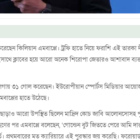
ছেন কিলিয়ান এমবাপ্পে। ট্রফি হাতে নিয়ে ফরাশি এই তারকা দী
কইসাথে ক্লাবের হয়ে আরো অনেক শিরোপা জেতারও আশাবাদ ব্যক্
া লিগায় ৩১ গোল করেছেন। ইউরোপীয়ান স্পোর্টস মিডিয়ার আয়ো
এমবাপ্পের হাতে উঠেছে।
াপ্পে ছাড়াও আরো উপস্থিত ছিলেন মাদ্রিদ কোচ জাবি আলোনসোসহ 
্রহণের পর এমবাপ্পে বলেছেন, ‘গোল্ডেন বুট জিততে পেরে আমি দা
হূর্ত। প্রথমবারের মত ক্যারিয়ারে এই পুরস্কার জয় করেছি। ফরোয়ার