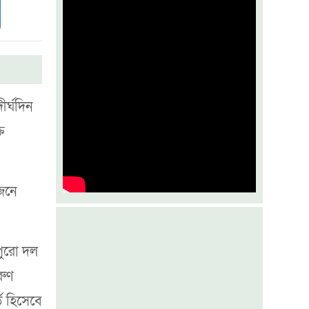
জুলাইয়ের কৃতিত্ব পকেটস্থের চেষ্টা করছে
একটি গোষ্ঠী
মশা ঠেকাতে যুক্তরাষ্ট্রে অভিনব উদ্যোগ
বসুন্ধরায় তরুণ ফাইটারদের মেলা
র্ঘদিন
ত
জনে
পুরো দল
রুণ
্ড হিসেবে