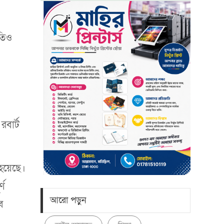
ধতিও
বার্ট
হয়েছে।
্ণ
আরো পড়ুন
ে