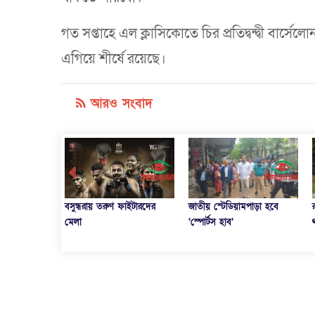
গত সপ্তাহে এল ক্লাসিকোতে চির প্রতিদ্বন্দ্বী বার্সে
এগিয়ে শীর্ষে রয়েছে।
আরও সংবাদ
 হত্যার হুমকি
বসুন্ধরায় তরুণ ফাইটারদের
জাতীয় স্টেডিয়ামপাড়া হবে
মেলা
‘স্পোর্টস হাব’