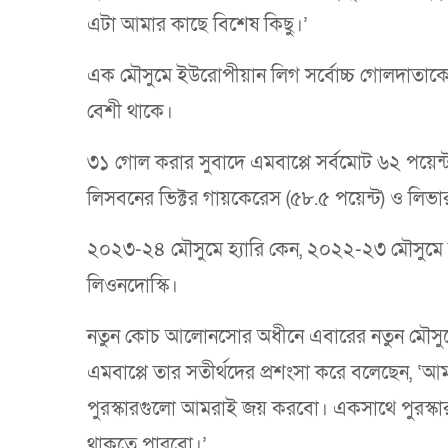
এটা আমার কাছে বিশেষ কিছু।’
এক মৌসুমে ইউরোপীয়ান লিগ সর্বোচ্চ গোলদাতাকে এই প
বেশী থাকে।
৩১ গোল করার সুবাদে এমবাপ্পে সর্বমোট ৬২ পয়েন্
লিসবনের ভিক্টর গায়কেরেস (৫৮.৫ পয়েন্ট) ও লিভা
২০২৩-২৪ মৌসুমে হ্যারি কেন, ২০২২-২৩ মৌসুমে আর
লিওনদোস্কি।
নতুন কোচ আলোনসোর অধীনে এবারের নতুন মৌসুমে 
এমবাপ্পে তার সতীর্থদের প্রশংসা করে বলেছেন, ‘আমাদ
পুরস্কারগুলো আমরাই জয় করবো। একসাথে পুরস্কার
থাকতে পারবো।’