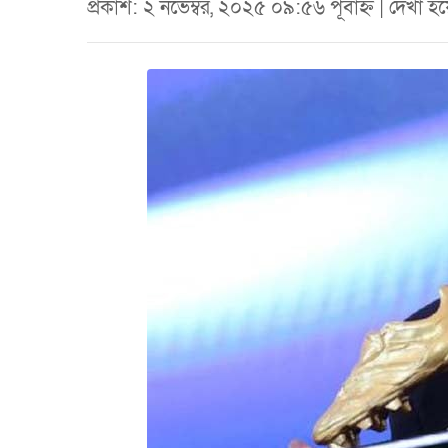
প্রকাশ: ২ নভেম্বর, ২০২৫ ০৯:৫৬ পূর্বাহ্ন | দেখা 