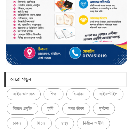
আরো পড়ুন
আইন-আদালত
শিক্ষা
বিনোদন
লাইফস্টাইল
বিজ্ঞাণ প্রযুক্তি
কৃষি
নগর জীবন
দুর্ঘটনা
চাকরি
ফিচার
স্বাস্থ্য
নির্বাচন ও ইসি