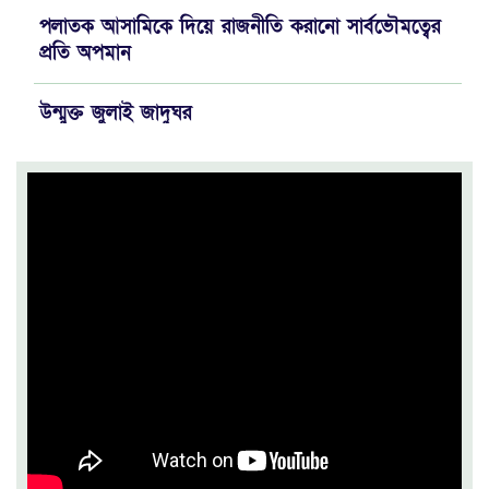
পলাতক আসামিকে দিয়ে রাজনীতি করানো সার্বভৌমত্বের
প্রতি অপমান
উন্মুক্ত জুলাই জাদুঘর
নাইজেরিয়ায় অভিযানে অপহৃত ৩০৮ জন উদ্ধার
গণভবন থেকে রক্তাক্ত গণঅভ্যুত্থানের স্মৃতি জাদুঘর
আ. লীগ ৭ শতাধিক গুম, সাড়ে ৪ হাজারের বেশি মানুষকে
ক্রসফায়ারে হত্যা করেছে