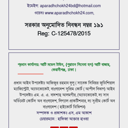
ইমেইল: aparadhchokh24bd@hotmail.com
ওয়েবঃ www.aparadhchokh24.com,
সরকার অনুমোদিত নিবন্ধন নম্বর ১৯১
Reg: C-125478/2015
প্রধান কার্যালয়: আটি মডেল টাউন, (পুরাতন সিনেমা হল) আটি বাজার,
কেরানীগঞ্জ, ঢাকা।
প্রধান আইন উপদেষ্টাঃ আজিজুর রহমান দুলু ( সাবেক সিনিয়র জুডিশিয়াল
ম্যাজিস্ট্রেট, অ্যাডভোকেট, বাংলাদেশ সুপ্রিম কোর্ট ( আপীল বিভাগ) আইন
উপদেষ্টাঃ এম. এ. এ. বাদশাহ্ আলমগীর, (অ্যাডভোকেট, দ্য সাব
অর্ডিনেট কোর্টস অব বাংলাদেশ, লিগ্যাল প্রাকটিশনার, দ্য সুপ্রীম কোর্ট অব
বাংলাদেশ ( হাইকোর্ট ডিভিশন)
সম্পাদক ও প্রকাশকঃ এস, এম আকাশ
চেয়ারম্যান : হাফিজা আক্তার হাওয়া