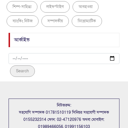
শিল্প-সাহিত্য
লাইফস্টাইল
আবহাওয়া
ব্যাংকিং নিউজ
সম্পাদকীয়
ডিপ্লোম্যাটিক
আর্কাইভ
Search
নিউজরুম:
সহযোগি সম্পাদক 01781510119 সিনিয়র সহযোগী সম্পাদক
0155232314 ফোন: 02-47120976 অথবা মোবাইল:
01989466056, 01991156103