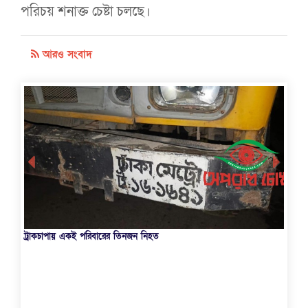
পরিচয় শনাক্ত চেষ্টা চলছে।
আরও সংবাদ
ট্রাকচাপায় একই পরিবারের তিনজন নিহত
তিস