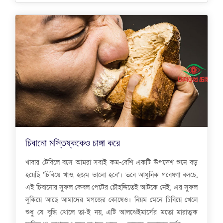
চিবানো মস্তিষ্ককেও চাঙ্গা করে
খাবার টেবিলে বসে আমরা সবাই কম-বেশি একটি উপদেশ শুনে বড়
হয়েছি ‘চিবিয়ে খাও, হজম ভালো হবে’। তবে আধুনিক গবেষণা বলছে,
এই চিবানোর সুফল কেবল পেটের চৌহদ্দিতেই আটকে নেই; এর সুফল
লুকিয়ে আছে আমাদের মগজের কোষেও। নিয়ম মেনে চিবিয়ে খেলে
শুধু যে বুদ্ধি খোলে তা-ই নয়, এটি আলঝেইমার্সের মতো মারাত্মক