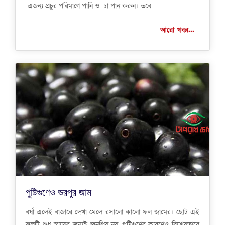
এজন্য প্রচুর পরিমাণে পানি ও চা পান করুন। তবে
আরো খবর...
পুষ্টিগুণেও ভরপুর জাম
বর্ষা এলেই বাজারে দেখা মেলে রসালো কালো ফল জামের। ছোট এই
ফলটি শুধু স্বাদের জন্যই জনপ্রিয় নয়, পুষ্টিগুণের কারণেও বিশেষভাবে