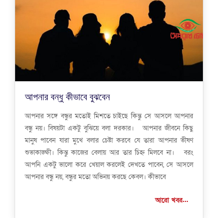
আপনার বন্ধু কীভাবে বুঝবেন
আপনার সঙ্গে বন্ধুর মতোই মিশতে চাইছে কিন্তু সে আসলে আপনার
বন্ধু নয়। বিষয়টা একটু বুঝিয়ে বলা দরকার। আপনার জীবনে কিছু
মানুষ পাবেন যারা মুখে বলার চেষ্টা করবে যে তারা আপনার ভীষণ
শুভাকাঙ্ক্ষী। কিন্তু কাজের বেলায় আর তার চিহ্ন মিলবে না। বরং
আপনি একটু ভালো করে খেয়াল করলেই দেখতে পাবেন, সে আসলে
আপনার বন্ধু নয়, বন্ধুর মতো অভিনয় করছে কেবল। কীভাবে
আরো খবর...