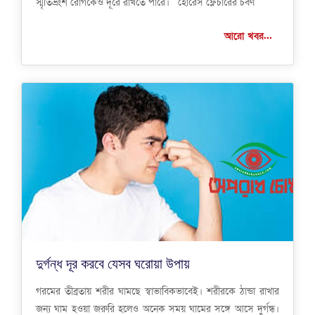
স্মৃতিভ্রংশ রোগকেও দূরে রাখতে পারে। হোরেস ফ্লেচারের চর্বণ
আরো খবর...
দুর্গন্ধ দূর করবে যেসব ঘরোয়া উপায়
গরমের তীব্রতায় শরীর ঘামছে স্বাভাবিকভাবেই। শরীরকে ঠান্ডা রাখার
জন্য ঘাম হওয়া জরুরি হলেও অনেক সময় ঘামের সঙ্গে আসে দুর্গন্ধ।