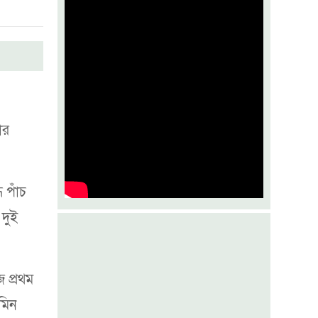
জুলাইয়ের কৃতিত্ব পকেটস্থের চেষ্টা করছে
একটি গোষ্ঠী
মশা ঠেকাতে যুক্তরাষ্ট্রে অভিনব উদ্যোগ
বসুন্ধরায় তরুণ ফাইটারদের মেলা
ার
 পাঁচ
 দুই
 প্রথম
মিন