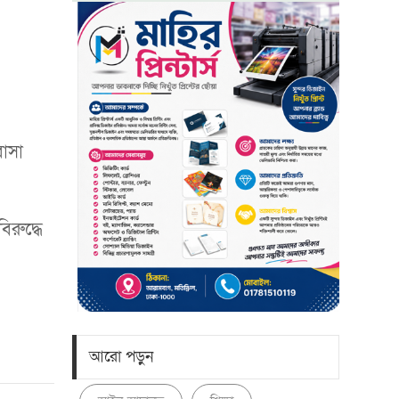
বাসা
িরুদ্ধে
আরো পড়ুন